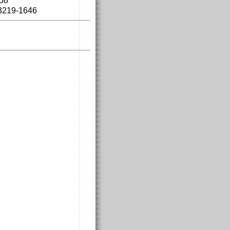
8
219-1646