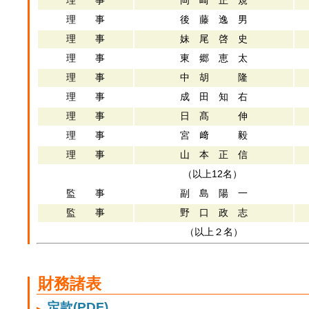
理 事
後 藤 逸 男
理 事
妹 尾 啓 史
理 事
東 郷 恵 太
理 事
中 胡 隆
理 事
成 田 知 右
理 事
日 髙 伸
理 事
宮 﨑 毅
理 事
山 本 正 信
（以上12名）
監 事
副 島 陽 一
監 事
野 口 政 志
（以上２名）
財務諸表
定款(PDF)