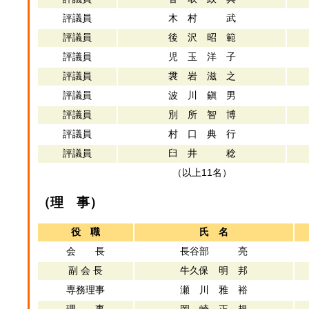
評議員
木 村 武
評議員
後 沢 昭 範
評議員
児 玉 洋 子
評議員
袰 岩 滋 之
評議員
波 川 鎭 男
評議員
別 所 智 博
評議員
村 口 典 行
評議員
臼 井 稔
（以上11名）
（理 事）
役 職
氏 名
会 長
長谷部 亮
副 会 長
牛久保 明 邦
専務理事
瀬 川 雅 裕
理 事
岡 崎 正 規